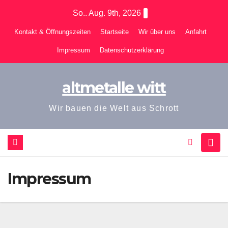
Zum
So.. Aug. 9th, 2026
Inhalt
Kontakt & Öffnungszeiten
Startseite
Wir über uns
Anfahrt
springen
Impressum
Datenschutzerklärung
altmetalle witt
Wir bauen die Welt aus Schrott
Impressum